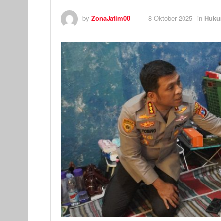
by
ZonaJatim00
8 Oktober 2025
in
Huku