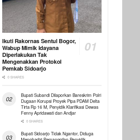
Ikuti Rakornas Sentul Bogor,
Wabup Mimik Idayana
Diperlakukan Tak
Mengenakkan Protokol
Pemkab Sidoarjo
0 SHARES
Bupati Subandi Dilaporkan Bareskrim Polri
Dugaan Korupsi Proyek Pipa PDAM Delta
Tirta Rp 16 M, Penyidik Klarifikasi Dewas
Fenny Apridawati dan Andjar
0 SHARES
Bupati Sidoarjo Tidak Ngantor, Diduga
Menghadiri Pemanggilan Penyidik