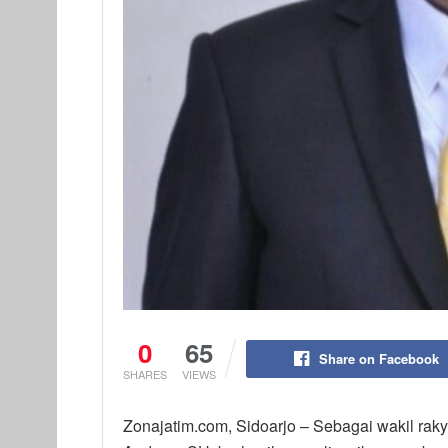
0
65
Share on Facebook
SHARES
VIEWS
Zonajatim.com, Sidoarjo – Sebagai wakil rak