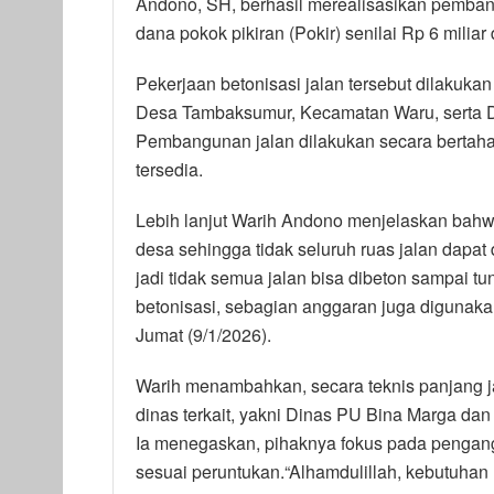
Andono, SH, berhasil merealisasikan pembang
dana pokok pikiran (Pokir) senilai Rp 6 mili
Pekerjaan betonisasi jalan tersebut dilakukan 
Desa Tambaksumur, Kecamatan Waru, serta 
Pembangunan jalan dilakukan secara bertah
tersedia.
Lebih lanjut Warih Andono menjelaskan bahwa
desa sehingga tidak seluruh ruas jalan dapat
jadi tidak semua jalan bisa dibeton sampai tu
betonisasi, sebagian anggaran juga digunakan
Jumat (9/1/2026).
Warih menambahkan, secara teknis panjang j
dinas terkait, yakni Dinas PU Bina Marga d
Ia menegaskan, pihaknya fokus pada pengan
sesuai peruntukan.“Alhamdulillah, kebutuhan 