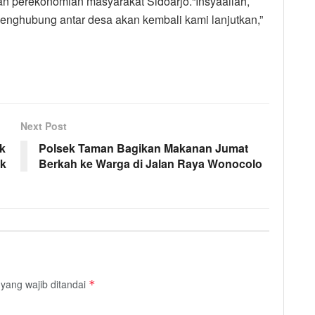
 dan perekonomian masyarakat Sidoarjo.“Insyaallah,
penghubung antar desa akan kembali kami lanjutkan,”
Next Post
ik
Polsek Taman Bagikan Makanan Jumat
ik
Berkah ke Warga di Jalan Raya Wonocolo
yang wajib ditandai
*