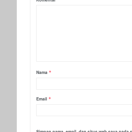
Nama
*
Email
*
Simpan nama, email, dan situs web saya pada 