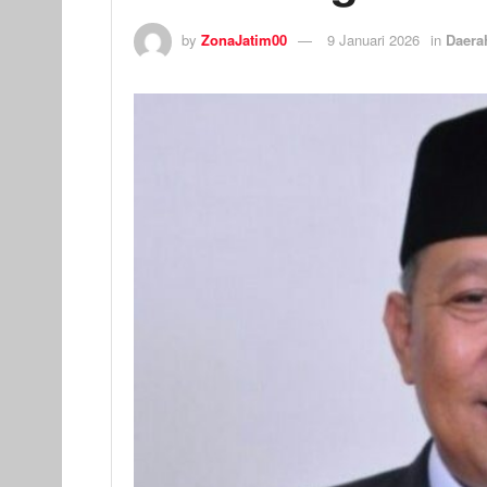
by
ZonaJatim00
9 Januari 2026
in
Daera