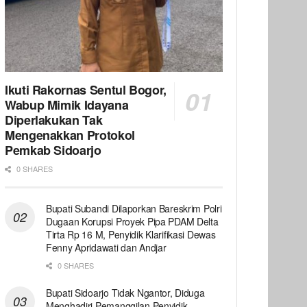
Ikuti Rakornas Sentul Bogor,
Wabup Mimik Idayana
Diperlakukan Tak
Mengenakkan Protokol
Pemkab Sidoarjo
0 SHARES
Bupati Subandi Dilaporkan Bareskrim Polri
Dugaan Korupsi Proyek Pipa PDAM Delta
Tirta Rp 16 M, Penyidik Klarifikasi Dewas
Fenny Apridawati dan Andjar
0 SHARES
Bupati Sidoarjo Tidak Ngantor, Diduga
Menghadiri Pemanggilan Penyidik