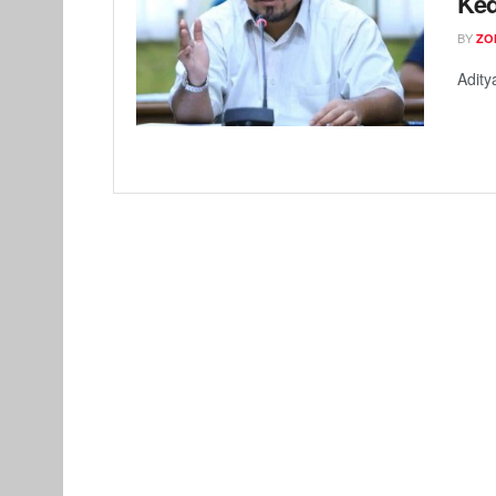
Ked
BY
ZO
Adit