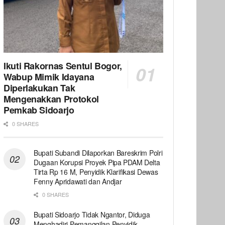
Ikuti Rakornas Sentul Bogor,
Wabup Mimik Idayana
Diperlakukan Tak
Mengenakkan Protokol
Pemkab Sidoarjo
0 SHARES
Bupati Subandi Dilaporkan Bareskrim Polri
Dugaan Korupsi Proyek Pipa PDAM Delta
Tirta Rp 16 M, Penyidik Klarifikasi Dewas
Fenny Apridawati dan Andjar
0 SHARES
Bupati Sidoarjo Tidak Ngantor, Diduga
Menghadiri Pemanggilan Penyidik