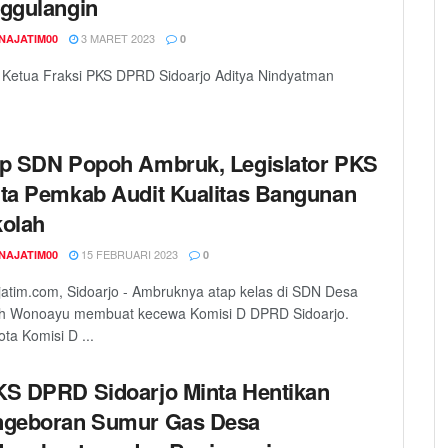
ggulangin
3 MARET 2023
NAJATIM00
0
 Ketua Fraksi PKS DPRD Sidoarjo Aditya Nindyatman
p SDN Popoh Ambruk, Legislator PKS
ta Pemkab Audit Kualitas Bangunan
olah
15 FEBRUARI 2023
NAJATIM00
0
atim.com, Sidoarjo - Ambruknya atap kelas di SDN Desa
h Wonoayu membuat kecewa Komisi D DPRD Sidoarjo.
ta Komisi D ...
S DPRD Sidoarjo Minta Hentikan
ngeboran Sumur Gas Desa