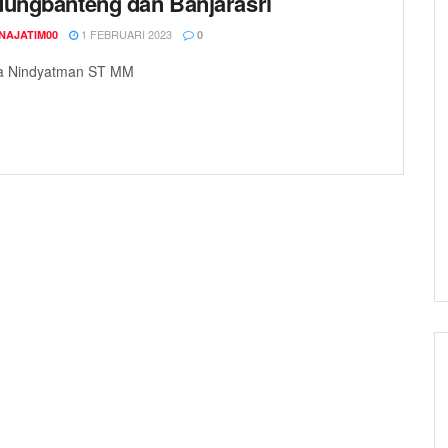
ungbanteng dan Banjarasri
1 FEBRUARI 2023
NAJATIM00
0
ya Nindyatman ST MM