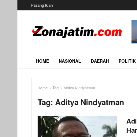
Pasang Iklan
HOME
NASIONAL
DAERAH
POLITIK
Home
Tag
Aditya Nindyatman
Tag:
Aditya Nindyatman
Adi
Har