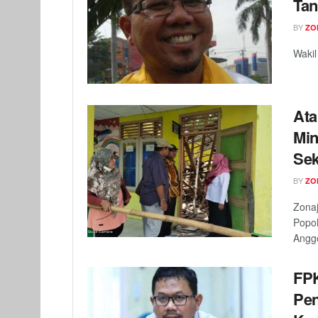
Tan
BY
ZO
Wakil
Ata
Min
Sek
BY
ZO
Zonaj
Popo
Anggo
FPK
Pe