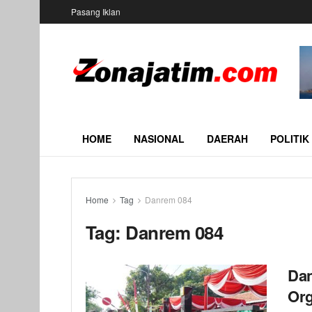
Pasang Iklan
HOME
NASIONAL
DAERAH
POLITIK
Home
Tag
Danrem 084
Tag:
Danrem 084
Dan
Org