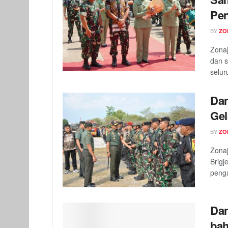
Pen
BY
ZO
Zonaj
dan s
selur
Dan
Gel
BY
ZO
Zona
Brigj
penga
Dan
bah