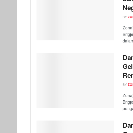
Neg
BY
ZO
Zona
Brigj
dala
Dan
Gel
Ren
BY
ZO
Zona
Brigj
penga
Dan