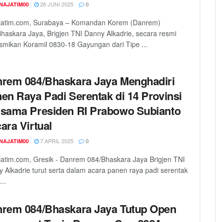
26 JUNI 2025
NAJATIM00
0
jatim.com, Surabaya – Komandan Korem (Danrem)
haskara Jaya, Brigjen TNI Danny Alkadrie, secara resmi
mikan Koramil 0830-18 Gayungan dari Tipe ...
rem 084/Bhaskara Jaya Menghadiri
en Raya Padi Serentak di 14 Provinsi
sama Presiden RI Prabowo Subianto
ara Virtual
7 APRIL 2025
NAJATIM00
0
atim.com, Gresik - Danrem 084/Bhaskara Jaya Brigjen TNI
 Alkadrie turut serta dalam acara panen raya padi serentak
...
rem 084/Bhaskara Jaya Tutup Open