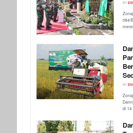
BY
ZO
Zona
084/B
meres
Dan
Pan
Ber
Sec
BY
ZO
Zonaj
Danny
di 14 
Dan