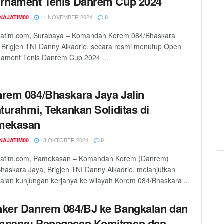
rnament Tenis Danrem Cup 2024
11 NOVEMBER 2024
NAJATIM00
0
jatim.com, Surabaya – Komandan Korem 084/Bhaskara
 Brigjen TNI Danny Alkadrie, secara resmi menutup Open
ament Tenis Danrem Cup 2024 ...
rem 084/Bhaskara Jaya Jalin
aturahmi, Tekankan Soliditas di
mekasan
18 OKTOBER 2024
NAJATIM00
0
jatim.com, Pamekasan – Komandan Korem (Danrem)
haskara Jaya, Brigjen TNI Danny Alkadrie, melanjutkan
aian kunjungan kerjanya ke wilayah Korem 084/Bhaskara ...
ker Danrem 084/BJ ke Bangkalan dan
mpang: Penegasan Komitmen dan