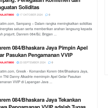
guatan Soliditas
17 OKTOBER 2024
NAJATIM00
0
atim.com, Sampang – Dalam rangka meningkatkan soliditas
inergitas satuan serta memberikan arahan langsung kepada
uh prajurit, Danrem 084/BJ, Brigjen ...
rem 084/Bhaskara Jaya Pimpin Apel
ar Pasukan Pengamanan VVIP
23 SEPTEMBER 2024
NAJATIM00
0
jatim.com, Gresik - Komandan Korem 084/Bhaskara Jaya,
en TNI Danny Alkadrie memimpin Apel Gelar Pasukan
manan VVIP di Lapangan Java ...
rem 084/Bhaskara Jaya Tekankan
wa Pengamanan VVIP adalah Tugas