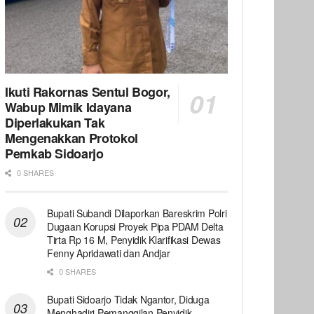
Ikuti Rakornas Sentul Bogor,
Wabup Mimik Idayana
Diperlakukan Tak
Mengenakkan Protokol
Pemkab Sidoarjo
0 SHARES
Bupati Subandi Dilaporkan Bareskrim Polri
Dugaan Korupsi Proyek Pipa PDAM Delta
Tirta Rp 16 M, Penyidik Klarifikasi Dewas
Fenny Apridawati dan Andjar
0 SHARES
Bupati Sidoarjo Tidak Ngantor, Diduga
Menghadiri Pemanggilan Penyidik