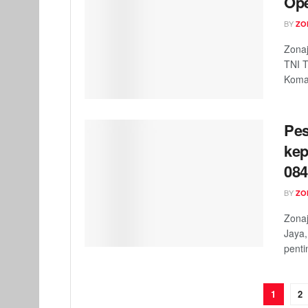
Ope
BY
ZO
Zonaj
TNI T
Koman
Pes
kep
084
BY
ZO
Zona
Jaya,
penti
1
2