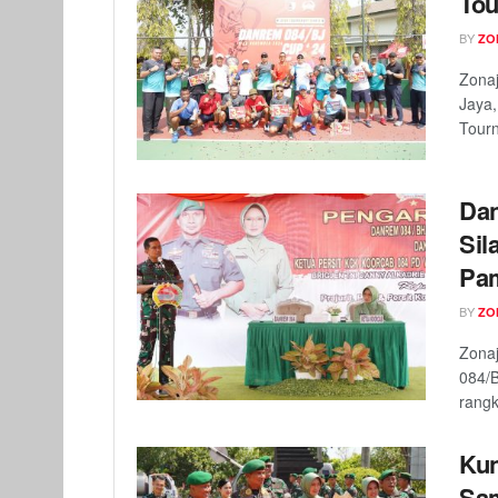
Tou
BY
ZO
Zona
Jaya,
Tourn
Dan
Sil
Pa
BY
ZO
Zona
084/B
rangk
Kun
Sa