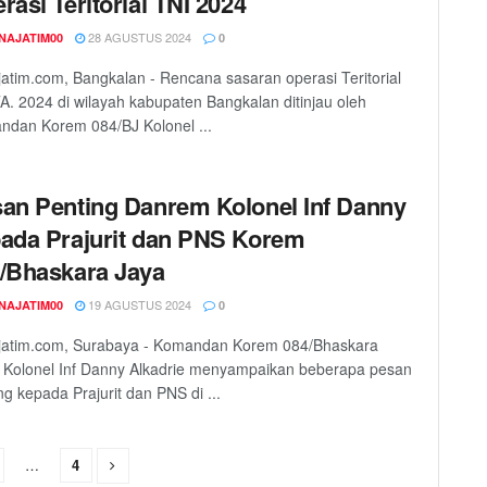
rasi Teritorial TNI 2024
28 AGUSTUS 2024
NAJATIM00
0
atim.com, Bangkalan - Rencana sasaran operasi Teritorial
A. 2024 di wilayah kabupaten Bangkalan ditinjau oleh
dan Korem 084/BJ Kolonel ...
an Penting Danrem Kolonel Inf Danny
ada Prajurit dan PNS Korem
/Bhaskara Jaya
19 AGUSTUS 2024
NAJATIM00
0
jatim.com, Surabaya - Komandan Korem 084/Bhaskara
 Kolonel Inf Danny Alkadrie menyampaikan beberapa pesan
ng kepada Prajurit dan PNS di ...
…
4