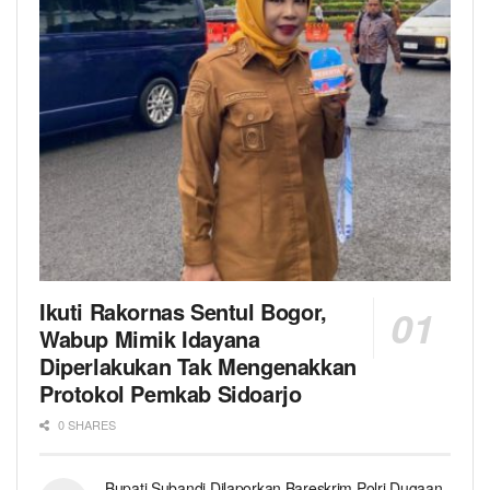
Ikuti Rakornas Sentul Bogor,
Wabup Mimik Idayana
Diperlakukan Tak Mengenakkan
Protokol Pemkab Sidoarjo
0 SHARES
Bupati Subandi Dilaporkan Bareskrim Polri Dugaan