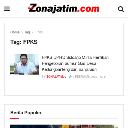
Home
Tag
FPKS
Tag:
FPKS
FPKS DPRD Sidoarjo Minta Hentikan
Pengeboran Sumur Gas Desa
Kedungbanteng dan Banjarasri
BY
ZONAJATIM00
1 FEBRUARI 2023
0
Berita Populer