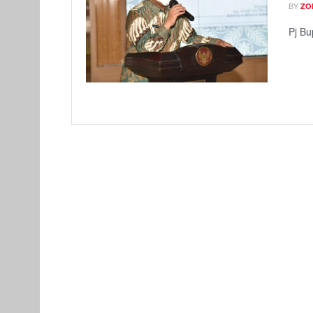
BY
ZO
Pj Bu