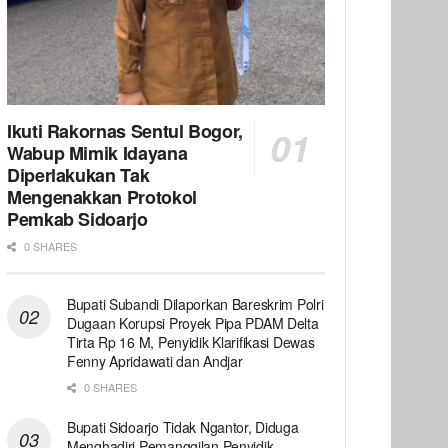
Ikuti Rakornas Sentul Bogor,
Wabup Mimik Idayana
Diperlakukan Tak
Mengenakkan Protokol
Pemkab Sidoarjo
0 SHARES
Bupati Subandi Dilaporkan Bareskrim Polri
Dugaan Korupsi Proyek Pipa PDAM Delta
Tirta Rp 16 M, Penyidik Klarifikasi Dewas
Fenny Apridawati dan Andjar
0 SHARES
Bupati Sidoarjo Tidak Ngantor, Diduga
Menghadiri Pemanggilan Penyidik