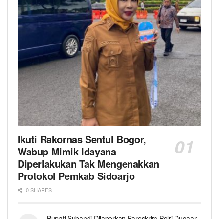
Ikuti Rakornas Sentul Bogor,
Wabup Mimik Idayana
Diperlakukan Tak Mengenakkan
Protokol Pemkab Sidoarjo
0 SHARES
Bupati Subandi Dilaporkan Bareskrim Polri Dugaan