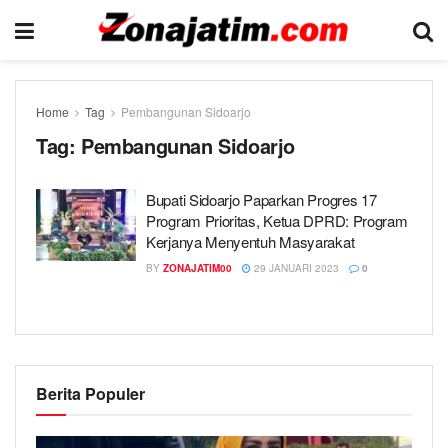
Home
Tag
Pembangunan Sidoarjo
Tag:
Pembangunan Sidoarjo
Bupati Sidoarjo Paparkan Progres 17
Program Prioritas, Ketua DPRD: Program
Kerjanya Menyentuh Masyarakat
BY
ZONAJATIM00
29 JANUARI 2023
0
Berita Populer