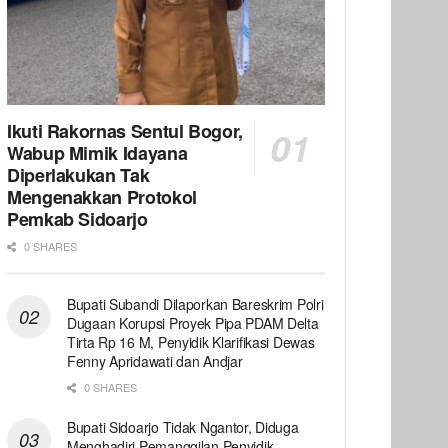
Ikuti Rakornas Sentul Bogor,
Wabup Mimik Idayana
Diperlakukan Tak
Mengenakkan Protokol
Pemkab Sidoarjo
0 SHARES
Bupati Subandi Dilaporkan Bareskrim Polri
Dugaan Korupsi Proyek Pipa PDAM Delta
Tirta Rp 16 M, Penyidik Klarifikasi Dewas
Fenny Apridawati dan Andjar
0 SHARES
Bupati Sidoarjo Tidak Ngantor, Diduga
Menghadiri Pemanggilan Penyidik