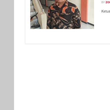
BY
ZO
Ketua