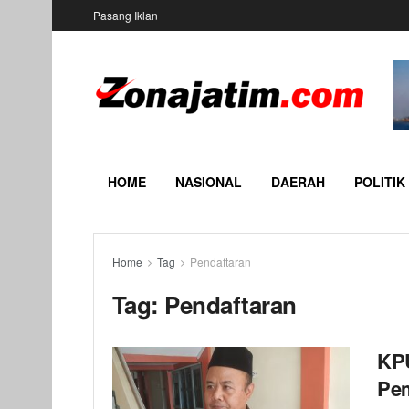
Pasang Iklan
HOME
NASIONAL
DAERAH
POLITIK
Home
Tag
Pendaftaran
Tag:
Pendaftaran
KPU
Pem