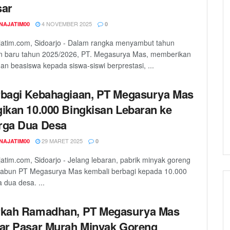
sar
4 NOVEMBER 2025
NAJATIM00
0
atim.com, Sidoarjo - Dalam rangka menyambut tahun
an baru tahun 2025/2026, PT. Megasurya Mas, memberikan
an beasiswa kepada siswa-siswi berprestasi, ...
bagi Kebahagiaan, PT Megasurya Mas
ikan 10.000 Bingkisan Lebaran ke
rga Dua Desa
29 MARET 2025
NAJATIM00
0
atim.com, Sidoarjo - Jelang lebaran, pabrik minyak goreng
sabun PT Megasurya Mas kembali berbagi kepada 10.000
 dua desa. ...
kah Ramadhan, PT Megasurya Mas
ar Pasar Murah Minyak Goreng