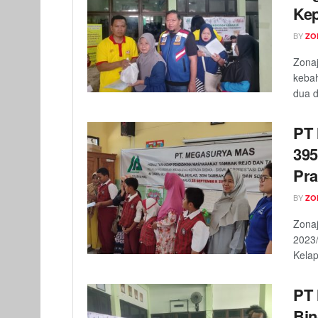
Kep
BY
ZO
Zonaj
keba
dua d
PT 
395
Pra
BY
ZO
Zonaj
2023
Kelap
PT 
Bin