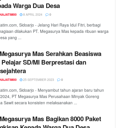
ada Warga Dua Desa
8 APRIL 2024
NAJATIM00
0
atim.com, Sidoarjo - Jelang Hari Raya Idul Fitri, berbagi
hagiaan dilakukan PT. Megasurya Mas kepada ribuan warga
esa yang ...
Megasurya Mas Serahkan Beasiswa
 Pelajar SD/MI Berprestasi dan
sejahtera
25 SEPTEMBER 2023
NAJATIM00
0
atim.com, Sidoarjo - Menyambut tahun ajaran baru tahun
/2024, PT Megasurya Mas Perusahaan Minyak Goreng
a Sawit secara konsisten melaksanakan ...
Megasurya Mas Bagikan 8000 Paket
gkisan Kepada Warga Dua Desa