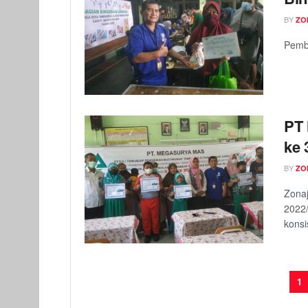
BY
ZO
Pemb
PT 
ke 
BY
ZO
Zonaj
2022
konsi
1