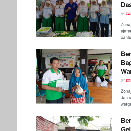
Da
BY
ZO
Zonaj
ajar
bantu
Ber
Bag
Wa
BY
ZO
Zonaj
dan 
warga
Ber
Gel