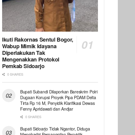
Ikuti Rakornas Sentul Bogor,
Wabup Mimik Idayana
Diperlakukan Tak
Mengenakkan Protokol
Pemkab Sidoarjo
0 SHARES
Bupati Subandi Dilaporkan Bareskrim Polri
Dugaan Korupsi Proyek Pipa PDAM Delta
Tirta Rp 16 M, Penyidik Klarifikasi Dewas
Fenny Apridawati dan Andjar
0 SHARES
Bupati Sidoarjo Tidak Ngantor, Diduga
Menghadiri Pemanggilan Penyidik