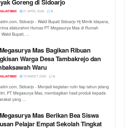
yak Goreng di Sidoarjo
21 APRIL 2026
NAJATIM00
0
atim.com, Sidoarjo - Wakil Bupati Sidoarjo Hj Mimik Idayana,
rima silaturahmi Humas PT Megasurya Mas di Rumah
 Wakil Bupati, ...
Megasurya Mas Bagikan Ribuan
gkisan Warga Desa Tambakrejo dan
mbaksawah Waru
19 MARET 2026
NAJATIM00
0
atim.com, Sidoarjo - Menjadi kegiatan rutin tiap tahun jelang
Fitri, PT Megasurya Mas, membagikan hasil produk kepada
rakat yang ...
Megasurya Mas Berikan Bea Siswa
usan Pelajar Empat Sekolah Tingkat