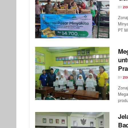
BY
ZO
Zonaj
Minya
PT Me
Meg
unt
Pra
BY
ZO
Zonaj
Mega
produ
Jel
Bag