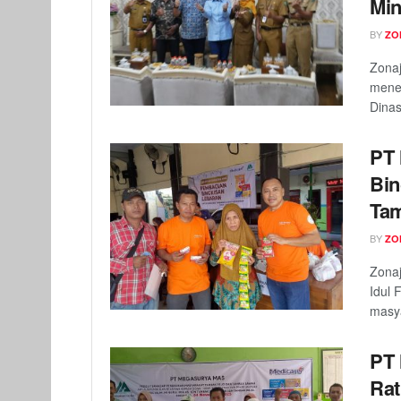
Min
BY
ZO
Zonaj
mene
Dinas
PT 
Bin
Ta
BY
ZO
Zonaj
Idul 
masya
PT 
Rat