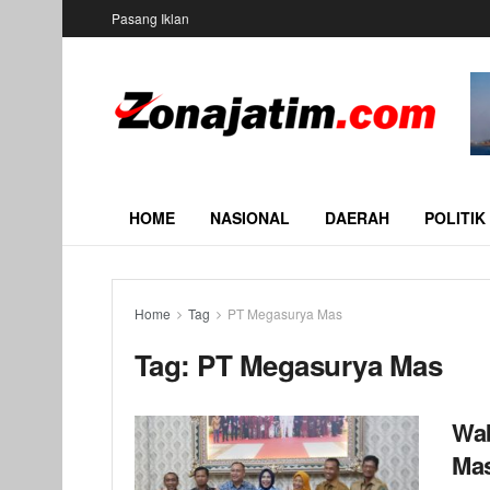
Pasang Iklan
HOME
NASIONAL
DAERAH
POLITIK
Home
Tag
PT Megasurya Mas
Tag:
PT Megasurya Mas
Wab
Mas