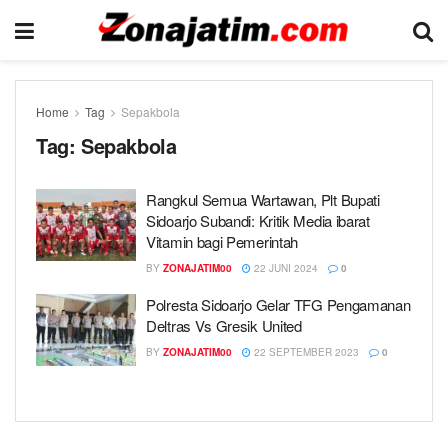
Home
Tag
Sepakbola
Tag:
Sepakbola
Rangkul Semua Wartawan, Plt Bupati
Sidoarjo Subandi: Kritik Media ibarat
Vitamin bagi Pemerintah
BY
ZONAJATIM00
22 JUNI 2024
0
Polresta Sidoarjo Gelar TFG Pengamanan
Deltras Vs Gresik United
BY
ZONAJATIM00
22 SEPTEMBER 2023
0