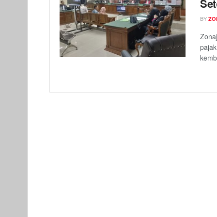
Set
BY
ZO
Zonaj
pajak
kemba