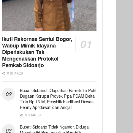
Ikuti Rakornas Sentul Bogor,
Wabup Mimik Idayana
Diperlakukan Tak
Mengenakkan Protokol
Pemkab Sidoarjo
0 SHARES
Bupati Subandi Dilaporkan Bareskrim Polri
Dugaan Korupsi Proyek Pipa PDAM Delta
Tirta Rp 16 M, Penyidik Klarifikasi Dewas
Fenny Apridawati dan Andjar
0 SHARES
Bupati Sidoarjo Tidak Ngantor, Diduga
Menghadiri Pemanggilan Penyidik