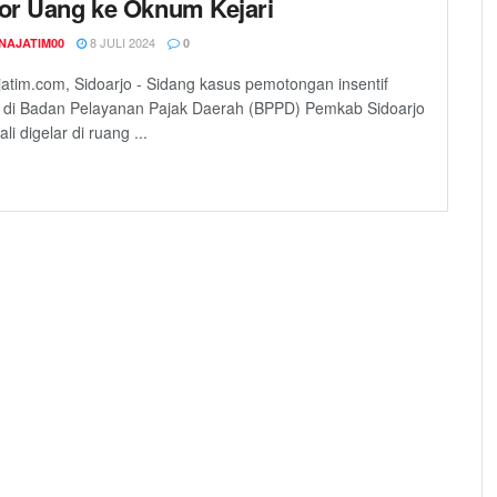
or Uang ke Oknum Kejari
8 JULI 2024
NAJATIM00
0
atim.com, Sidoarjo - Sidang kasus pemotongan insentif
 di Badan Pelayanan Pajak Daerah (BPPD) Pemkab Sidoarjo
li digelar di ruang ...