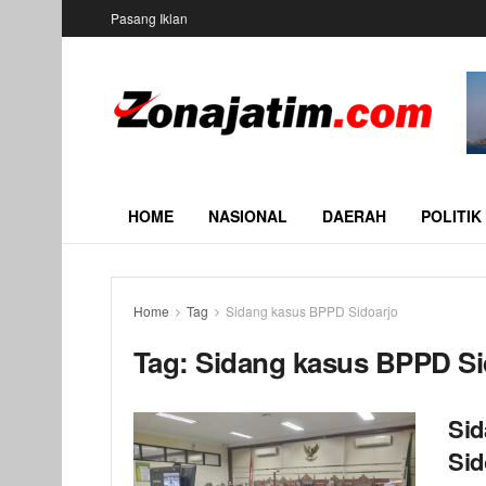
Pasang Iklan
HOME
NASIONAL
DAERAH
POLITIK
Home
Tag
Sidang kasus BPPD Sidoarjo
Tag:
Sidang kasus BPPD Si
Sid
Sid