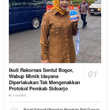
Ikuti Rakornas Sentul Bogor,
Wabup Mimik Idayana
Diperlakukan Tak Mengenakkan
Protokol Pemkab Sidoarjo
0 SHARES
Bupati Subandi Dilaporkan Bareskrim Polri Dugaan