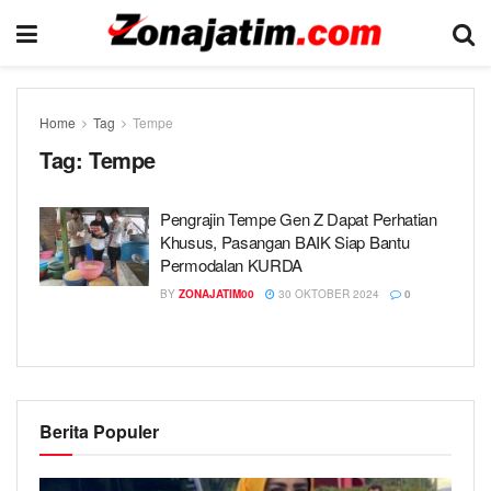
Home
Tag
Tempe
Tag:
Tempe
Pengrajin Tempe Gen Z Dapat Perhatian
Khusus, Pasangan BAIK Siap Bantu
Permodalan KURDA
BY
ZONAJATIM00
30 OKTOBER 2024
0
Berita Populer