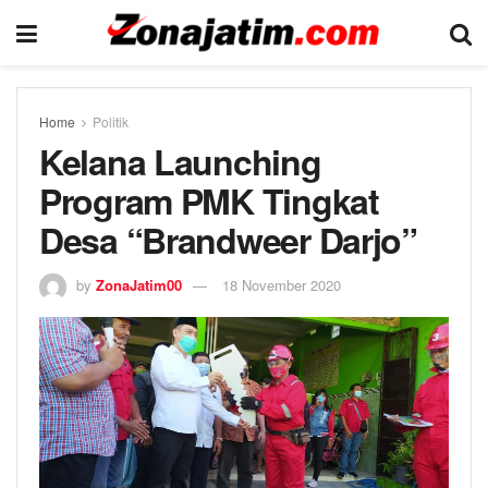
Home
Politik
Kelana Launching
Program PMK Tingkat
Desa “Brandweer Darjo”
by
ZonaJatim00
18 November 2020