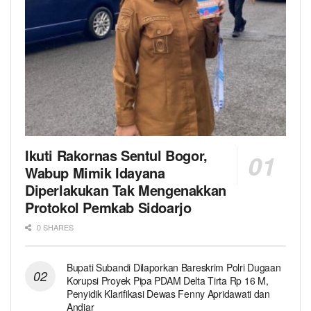
Ikuti Rakornas Sentul Bogor,
Wabup Mimik Idayana
Diperlakukan Tak Mengenakkan
Protokol Pemkab Sidoarjo
0 SHARES
Bupati Subandi Dilaporkan Bareskrim Polri Dugaan
Korupsi Proyek Pipa PDAM Delta Tirta Rp 16 M,
Penyidik Klarifikasi Dewas Fenny Apridawati dan
Andjar