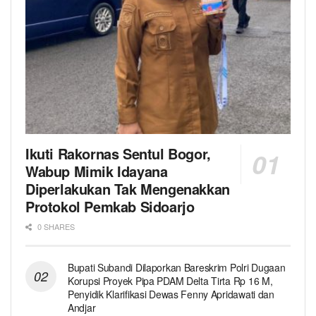
Ikuti Rakornas Sentul Bogor,
Wabup Mimik Idayana
Diperlakukan Tak Mengenakkan
Protokol Pemkab Sidoarjo
0 SHARES
Bupati Subandi Dilaporkan Bareskrim Polri Dugaan
Korupsi Proyek Pipa PDAM Delta Tirta Rp 16 M,
Penyidik Klarifikasi Dewas Fenny Apridawati dan
Andjar