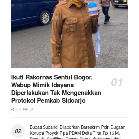
Ikuti Rakornas Sentul Bogor,
Wabup Mimik Idayana
Diperlakukan Tak Mengenakkan
Protokol Pemkab Sidoarjo
0 SHARES
Bupati Subandi Dilaporkan Bareskrim Polri Dugaan
Korupsi Proyek Pipa PDAM Delta Tirta Rp 16 M,
Penyidik Klarifikasi Dewas Fenny Apridawati dan