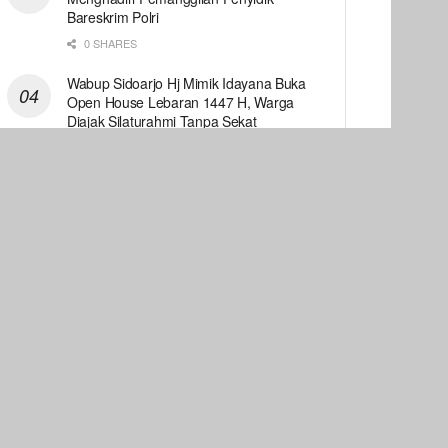
Bareskrim Polri
0 SHARES
Wabup Sidoarjo Hj Mimik Idayana Buka
Open House Lebaran 1447 H, Warga
Diajak Silaturahmi Tanpa Sekat
0 SHARES
Lobby Wabup Hj Mimik Idayana,
Pemerintah Pusat Kucurkan Rp 84 Miliar
Lanjutan Betonisasi Jl Lingkar Timur
Prasung – MPP
0 SHARES