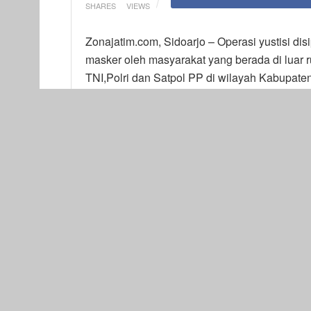
SHARES
VIEWS
Zonajatim.com, Sidoarjo – Operasi yustisi di
masker oleh masyarakat yang berada di luar
TNI,Polri dan Satpol PP di wilayah Kabupaten
Di saat ramainya lalu lintas saat akhir pekan
penggunaan masker ke sejumlah pengendara,
warkop. Operasi berlangsung pada Sabtu (5/12
Puluhan orang tak bermasker pun terjaring raz
depan perumahan Graha Tirta Waru. Di lokasi 
Sidoarjo, Kepala Satpol PP Sidoarjo, Kapols
Kapolresta Sidoarjo Kombes Pol. Sumardji me
masker ini relatif sedikit dibandingkan saat o
menunjukkan kesadaran warga pentingnya pe