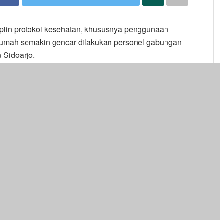
siplin protokol kesehatan, khususnya penggunaan
 rumah semakin gencar dilakukan personel gabungan
 Sidoarjo.
, personel gabungan tersebut melakukan operasi yustisi
 pejalan kaki dan masyarakat yang sedang ada di
/2020) malam di sekitar Janti, Waru.
ia, dan harus dilakukan tindakan di tempat yakni di
juga hadir Kapolresta Sidoarjo, Wakapolresta
ek Waru serta Danramil Waru.
ngatakan, jumlah warga yang terjaring operasi
perasi awal-awal pandemi Covid-19 lalu. Ini
nggunaan masker saat keluar rumah semakin tinggi.