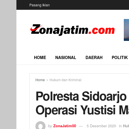
Pasang Iklan
HOME
NASIONAL
DAERAH
POLITIK
Home
Hukum dan Kriminal
Polresta Sidoarjo
Operasi Yustisi 
by
ZonaJatim00
5 Desember 2020
in
Hu