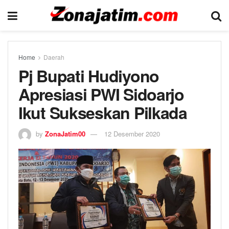
Home
Daerah
Pj Bupati Hudiyono
Apresiasi PWI Sidoarjo
Ikut Sukseskan Pilkada
by
ZonaJatim00
12 Desember 2020