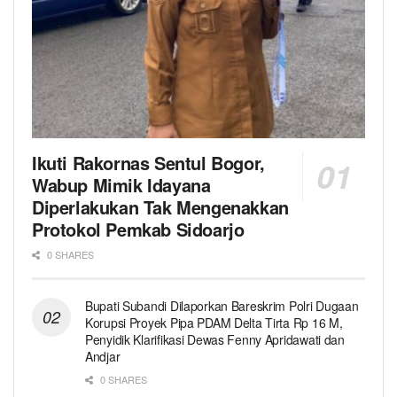
Ikuti Rakornas Sentul Bogor,
Wabup Mimik Idayana
Diperlakukan Tak Mengenakkan
Protokol Pemkab Sidoarjo
0 SHARES
Bupati Subandi Dilaporkan Bareskrim Polri Dugaan
Korupsi Proyek Pipa PDAM Delta Tirta Rp 16 M,
Penyidik Klarifikasi Dewas Fenny Apridawati dan
Andjar
0 SHARES