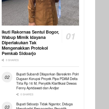
Ikuti Rakornas Sentul Bogor,
Wabup Mimik Idayana
Diperlakukan Tak
Mengenakkan Protokol
Pemkab Sidoarjo
0 SHARES
Bupati Subandi Dilaporkan Bareskrim Polri
Dugaan Korupsi Proyek Pipa PDAM Delta
Tirta Rp 16 M, Penyidik Klarifikasi Dewas
Fenny Apridawati dan Andjar
0 SHARES
Bupati Sidoarjo Tidak Ngantor, Diduga
Menghadiri Pemanggilan Penyidik