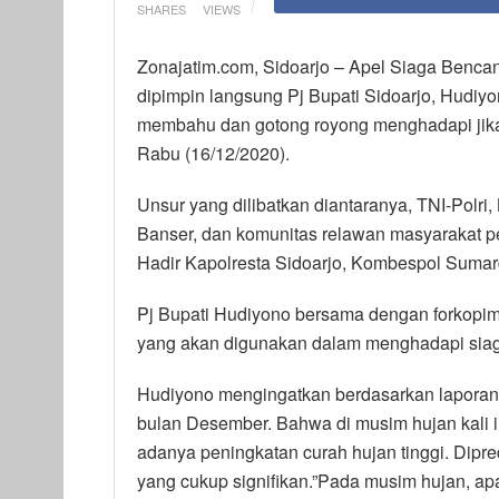
SHARES
VIEWS
Zonajatim.com, Sidoarjo – Apel Siaga Bencan
dipimpin langsung Pj Bupati Sidoarjo, Hudi
membahu dan gotong royong menghadapi jika t
Rabu (16/12/2020).
Unsur yang dilibatkan diantaranya, TNI-Polr
Banser, dan komunitas relawan masyarakat pe
Hadir Kapolresta Sidoarjo, Kombespol Sumar
Pj Bupati Hudiyono bersama dengan forkopim
yang akan digunakan dalam menghadapi sia
Hudiyono mengingatkan berdasarkan laporan d
bulan Desember. Bahwa di musim hujan kali 
adanya peningkatan curah hujan tinggi. Dipre
yang cukup signifikan.”Pada musim hujan, apa