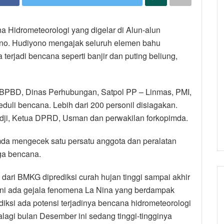
a Hidrometeorologi yang digelar di Alun-alun
yono. Hudiyono mengajak seluruh elemen bahu
erjadi bencana seperti banjir dan puting beliung,
i, BPBD, Dinas Perhubungan, Satpol PP – Linmas, PMI,
duli bencana. Lebih dari 200 personil disiagakan.
dji, Ketua DPRD, Usman dan perwakilan forkopimda.
da mengecek satu persatu anggota dan peralatan
ga bencana.
ari BMKG diprediksi curah hujan tinggi sampai akhir
ini ada gejala fenomena La Nina yang berdampak
diksi ada potensi terjadinya bencana hidrometeorologi
lagi bulan Desember ini sedang tinggi-tingginya