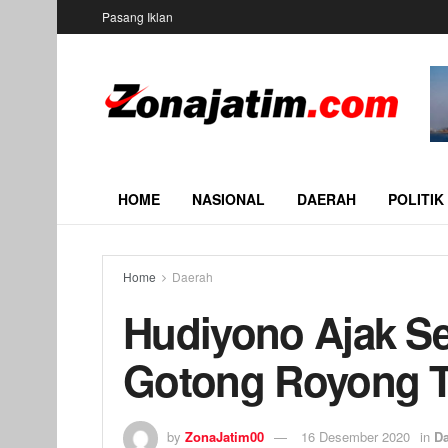
Pasang Iklan
HOME
NASIONAL
DAERAH
POLITIK
Home
Daerah
Hudiyono Ajak S
Gotong Royong T
by
ZonaJatim00
16 Desember 2020
in
D