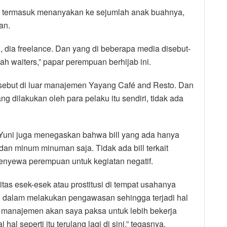
itu, termasuk menanyakan ke sejumlah anak buahnya,
an.
, dia freelance. Dan yang di beberapa media disebut-
lah waiters,” papar perempuan berhijab ini.
rsebut di luar manajemen Yayang Café and Resto. Dan
g dilakukan oleh para pelaku itu sendiri, tidak ada
, Yuni juga menegaskan bahwa bill yang ada hanya
n minum minuman saja. Tidak ada bill terkait
enyewa perempuan untuk kegiatan negatif.
itas esek-esek atau prostitusi di tempat usahanya
ang dalam melakukan pengawasan sehingga terjadi hal
ak manajemen akan saya paksa untuk lebih bekerja
 seperti itu terulang lagi di sini,” tegasnya.