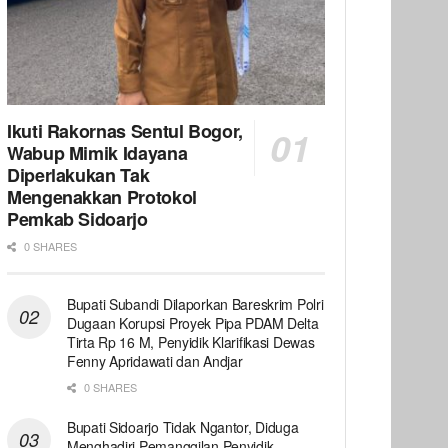
Ikuti Rakornas Sentul Bogor,
Wabup Mimik Idayana
Diperlakukan Tak
Mengenakkan Protokol
Pemkab Sidoarjo
0 SHARES
Bupati Subandi Dilaporkan Bareskrim Polri
Dugaan Korupsi Proyek Pipa PDAM Delta
Tirta Rp 16 M, Penyidik Klarifikasi Dewas
Fenny Apridawati dan Andjar
0 SHARES
Bupati Sidoarjo Tidak Ngantor, Diduga
Menghadiri Pemanggilan Penyidik