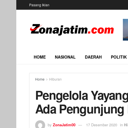
Pasang Iklan
HOME
NASIONAL
DAERAH
POLITIK
Home
Hiburan
Pengelola Yayan
Ada Pengunjung
by
ZonaJatim00
17 Desember 2020
in
Hi