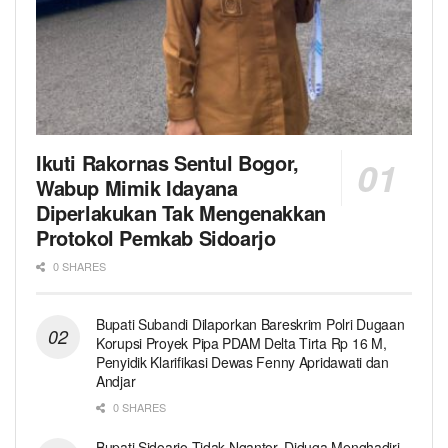
Ikuti Rakornas Sentul Bogor,
Wabup Mimik Idayana
Diperlakukan Tak Mengenakkan
Protokol Pemkab Sidoarjo
0 SHARES
Bupati Subandi Dilaporkan Bareskrim Polri Dugaan
Korupsi Proyek Pipa PDAM Delta Tirta Rp 16 M,
Penyidik Klarifikasi Dewas Fenny Apridawati dan
Andjar
0 SHARES
Bupati Sidoarjo Tidak Ngantor, Diduga Menghadiri