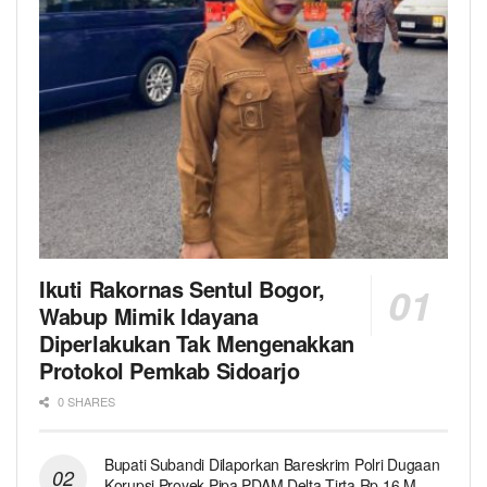
Ikuti Rakornas Sentul Bogor,
Wabup Mimik Idayana
Diperlakukan Tak Mengenakkan
Protokol Pemkab Sidoarjo
0 SHARES
Bupati Subandi Dilaporkan Bareskrim Polri Dugaan
Korupsi Proyek Pipa PDAM Delta Tirta Rp 16 M,