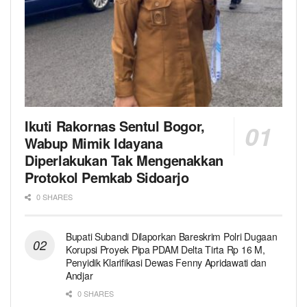
Ikuti Rakornas Sentul Bogor,
Wabup Mimik Idayana
Diperlakukan Tak Mengenakkan
Protokol Pemkab Sidoarjo
0 SHARES
Bupati Subandi Dilaporkan Bareskrim Polri Dugaan
Korupsi Proyek Pipa PDAM Delta Tirta Rp 16 M,
Penyidik Klarifikasi Dewas Fenny Apridawati dan
Andjar
0 SHARES