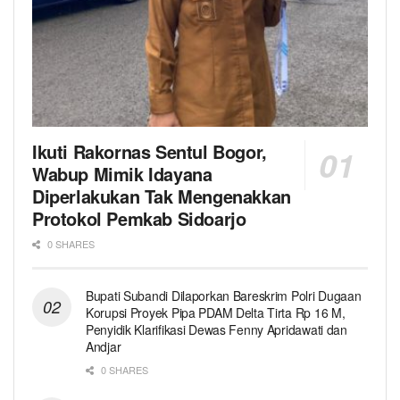
Ikuti Rakornas Sentul Bogor,
Wabup Mimik Idayana
Diperlakukan Tak Mengenakkan
Protokol Pemkab Sidoarjo
0 SHARES
Bupati Subandi Dilaporkan Bareskrim Polri Dugaan
Korupsi Proyek Pipa PDAM Delta Tirta Rp 16 M,
Penyidik Klarifikasi Dewas Fenny Apridawati dan
Andjar
0 SHARES