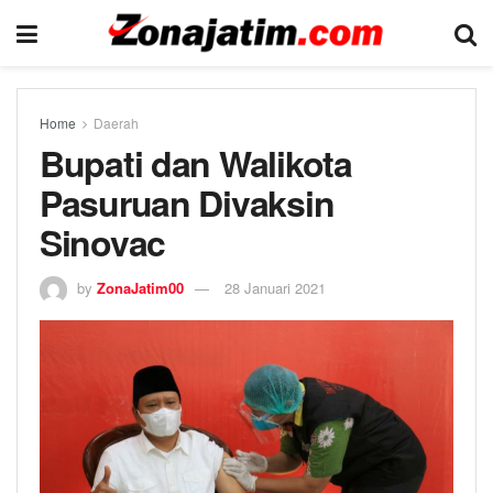
Home
Daerah
Bupati dan Walikota
Pasuruan Divaksin
Sinovac
by
ZonaJatim00
28 Januari 2021