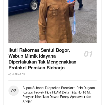
Ikuti Rakornas Sentul Bogor,
Wabup Mimik Idayana
Diperlakukan Tak Mengenakkan
Protokol Pemkab Sidoarjo
0 SHARES
Bupati Subandi Dilaporkan Bareskrim Polri Dugaan
Korupsi Proyek Pipa PDAM Delta Tirta Rp 16 M,
Penyidik Klarifikasi Dewas Fenny Apridawati dan
Andjar