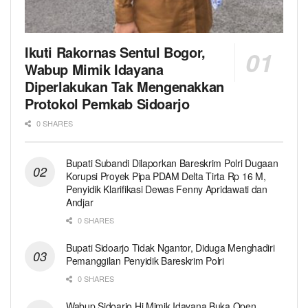
Ikuti Rakornas Sentul Bogor,
Wabup Mimik Idayana
Diperlakukan Tak Mengenakkan
Protokol Pemkab Sidoarjo
0 SHARES
Bupati Subandi Dilaporkan Bareskrim Polri Dugaan
Korupsi Proyek Pipa PDAM Delta Tirta Rp 16 M,
Penyidik Klarifikasi Dewas Fenny Apridawati dan
Andjar
0 SHARES
Bupati Sidoarjo Tidak Ngantor, Diduga Menghadiri
Pemanggilan Penyidik Bareskrim Polri
0 SHARES
Wabup Sidoarjo Hj Mimik Idayana Buka Open