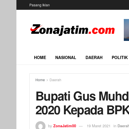
Pasang Iklan
HOME
NASIONAL
DAERAH
POLITIK
Home
Daerah
Bupati Gus Muhd
2020 Kepada BPK
by
ZonaJatim00
19 Maret 2021
in
Daera