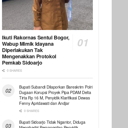
Ikuti Rakornas Sentul Bogor,
Wabup Mimik Idayana
Diperlakukan Tak
Mengenakkan Protokol
Pemkab Sidoarjo
0 SHARES
Bupati Subandi Dilaporkan Bareskrim Polri
Dugaan Korupsi Proyek Pipa PDAM Delta
Tirta Rp 16 M, Penyidik Klarifikasi Dewas
Fenny Apridawati dan Andjar
0 SHARES
Bupati Sidoarjo Tidak Ngantor, Diduga
Menghadiri Pemanggilan Penyidik