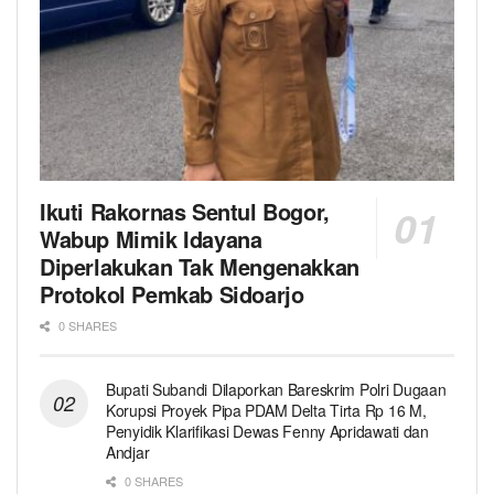
Ikuti Rakornas Sentul Bogor,
Wabup Mimik Idayana
Diperlakukan Tak Mengenakkan
Protokol Pemkab Sidoarjo
0 SHARES
Bupati Subandi Dilaporkan Bareskrim Polri Dugaan
Korupsi Proyek Pipa PDAM Delta Tirta Rp 16 M,
Penyidik Klarifikasi Dewas Fenny Apridawati dan
Andjar
0 SHARES