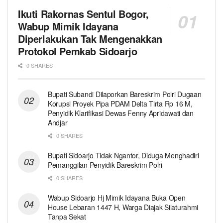
Ikuti Rakornas Sentul Bogor,
Wabup Mimik Idayana
Diperlakukan Tak Mengenakkan
Protokol Pemkab Sidoarjo
0 SHARES
Bupati Subandi Dilaporkan Bareskrim Polri Dugaan
Korupsi Proyek Pipa PDAM Delta Tirta Rp 16 M,
Penyidik Klarifikasi Dewas Fenny Apridawati dan
Andjar
0 SHARES
Bupati Sidoarjo Tidak Ngantor, Diduga Menghadiri
Pemanggilan Penyidik Bareskrim Polri
0 SHARES
Wabup Sidoarjo Hj Mimik Idayana Buka Open
House Lebaran 1447 H, Warga Diajak Silaturahmi
Tanpa Sekat