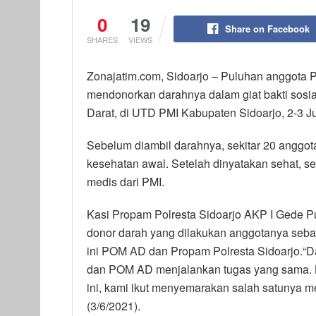
0
19
Share on Facebook
SHARES
VIEWS
Zonajatim.com, Sidoarjo – Puluhan anggota Pr
mendonorkan darahnya dalam giat bakti sosia
Darat, di UTD PMI Kabupaten Sidoarjo, 2-3 J
Sebelum diambil darahnya, sekitar 20 anggot
kesehatan awal. Setelah dinyatakan sehat, s
medis dari PMI.
Kasi Propam Polresta Sidoarjo AKP I Gede P
donor darah yang dilakukan anggotanya sebag
ini POM AD dan Propam Polresta Sidoarjo.“Da
dan POM AD menjalankan tugas yang sama.
ini, kami ikut menyemarakan salah satunya me
(3/6/2021).