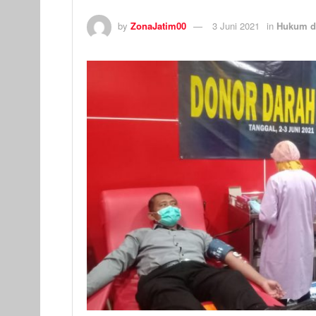
by
ZonaJatim00
3 Juni 2021
in
Hukum d