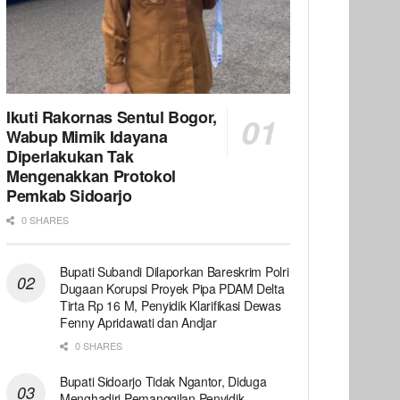
Ikuti Rakornas Sentul Bogor,
Wabup Mimik Idayana
Diperlakukan Tak
Mengenakkan Protokol
Pemkab Sidoarjo
0 SHARES
Bupati Subandi Dilaporkan Bareskrim Polri
Dugaan Korupsi Proyek Pipa PDAM Delta
Tirta Rp 16 M, Penyidik Klarifikasi Dewas
Fenny Apridawati dan Andjar
0 SHARES
Bupati Sidoarjo Tidak Ngantor, Diduga
Menghadiri Pemanggilan Penyidik