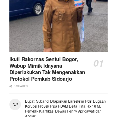
Ikuti Rakornas Sentul Bogor,
Wabup Mimik Idayana
Diperlakukan Tak Mengenakkan
Protokol Pemkab Sidoarjo
0 SHARES
Bupati Subandi Dilaporkan Bareskrim Polri Dugaan
Korupsi Proyek Pipa PDAM Delta Tirta Rp 16 M,
Penyidik Klarifikasi Dewas Fenny Apridawati dan
Andjar