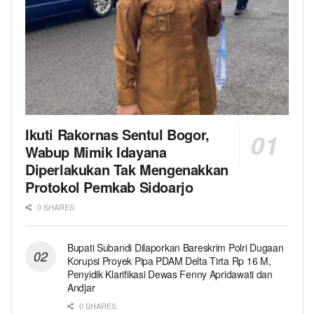
Ikuti Rakornas Sentul Bogor,
Wabup Mimik Idayana
Diperlakukan Tak Mengenakkan
Protokol Pemkab Sidoarjo
0 SHARES
Bupati Subandi Dilaporkan Bareskrim Polri Dugaan
Korupsi Proyek Pipa PDAM Delta Tirta Rp 16 M,
Penyidik Klarifikasi Dewas Fenny Apridawati dan
Andjar
0 SHARES