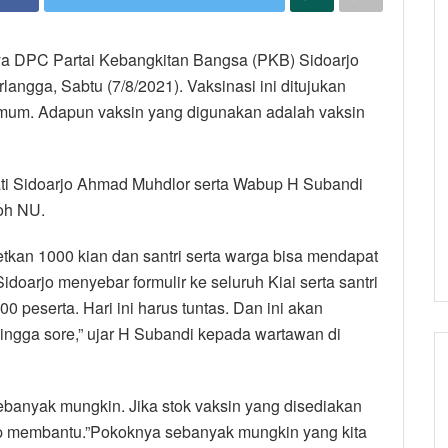
nya DPC Partai Kebangkitan Bangsa (PKB) Sidoarjo
langga, Sabtu (7/8/2021). Vaksinasi ini ditujukan
 umum. Adapun vaksin yang digunakan adalah vaksin
pati Sidoarjo Ahmad Muhdlor serta Wabup H Subandi
oh NU.
an 1000 kian dan santri serta warga bisa mendapat
doarjo menyebar formulir ke seluruh Kiai serta santri
0 peserta. Hari ini harus tuntas. Dan ini akan
hingga sore,” ujar H Subandi kepada wartawan di
banyak mungkin. Jika stok vaksin yang disediakan
p membantu.”Pokoknya sebanyak mungkin yang kita