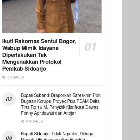
Ikuti Rakornas Sentul Bogor,
Wabup Mimik Idayana
Diperlakukan Tak
Mengenakkan Protokol
Pemkab Sidoarjo
0 SHARES
Bupati Subandi Dilaporkan Bareskrim Polri
Dugaan Korupsi Proyek Pipa PDAM Delta
Tirta Rp 16 M, Penyidik Klarifikasi Dewas
Fenny Apridawati dan Andjar
0 SHARES
Bupati Sidoarjo Tidak Ngantor, Diduga
Menghadiri Pemanggilan Penyidik