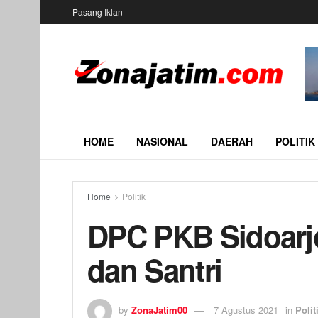
Pasang Iklan
HOME
NASIONAL
DAERAH
POLITIK
Home
Politik
DPC PKB Sidoarjo
dan Santri
by
ZonaJatim00
7 Agustus 2021
in
Polit