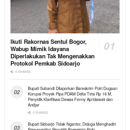
Ikuti Rakornas Sentul Bogor,
Wabup Mimik Idayana
Diperlakukan Tak Mengenakkan
Protokol Pemkab Sidoarjo
0 SHARES
Bupati Subandi Dilaporkan Bareskrim Polri Dugaan
Korupsi Proyek Pipa PDAM Delta Tirta Rp 16 M,
Penyidik Klarifikasi Dewas Fenny Apridawati dan
Andjar
0 SHARES
Bupati Sidoarjo Tidak Ngantor, Diduga Menghadiri
Pemanggilan Penyidik Bareskrim Polri