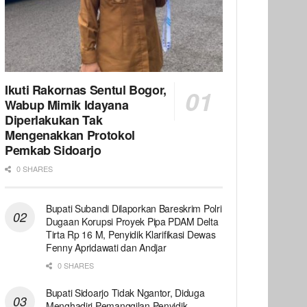
Ikuti Rakornas Sentul Bogor,
Wabup Mimik Idayana
Diperlakukan Tak
Mengenakkan Protokol
Pemkab Sidoarjo
0 SHARES
Bupati Subandi Dilaporkan Bareskrim Polri
Dugaan Korupsi Proyek Pipa PDAM Delta
Tirta Rp 16 M, Penyidik Klarifikasi Dewas
Fenny Apridawati dan Andjar
0 SHARES
Bupati Sidoarjo Tidak Ngantor, Diduga
Menghadiri Pemanggilan Penyidik