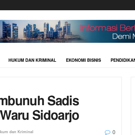
HUKUM DAN KRIMINAL
EKONOMI BISNIS
PENDIDIKA
embunuh Sadis
 Waru Sidoarjo
0
kum dan Kriminal