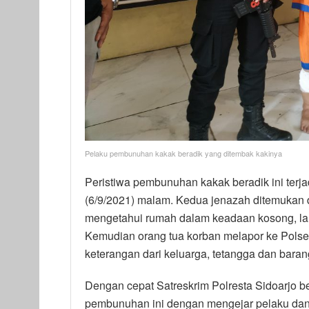
Pelaku pembunuhan kakak beradik yang ditembak kakinya
Peristiwa pembunuhan kakak beradik ini terja
(6/9/2021) malam. Kedua jenazah ditemukan d
mengetahui rumah dalam keadaan kosong, lalu
Kemudian orang tua korban melapor ke Polse
keterangan dari keluarga, tetangga dan barang
Dengan cepat Satreskrim Polresta Sidoarjo 
pembunuhan ini dengan mengejar pelaku dan