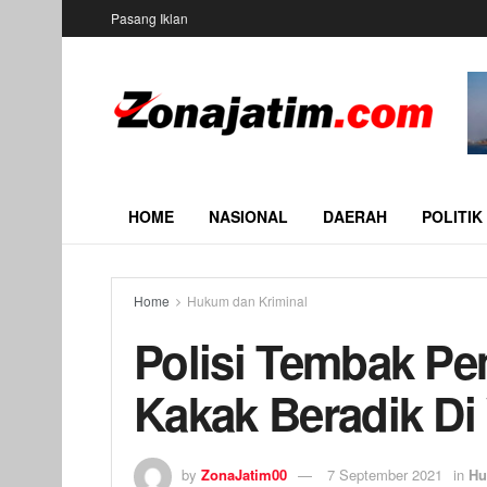
Pasang Iklan
HOME
NASIONAL
DAERAH
POLITIK
Home
Hukum dan Kriminal
Polisi Tembak P
Kakak Beradik Di
by
ZonaJatim00
7 September 2021
in
Hu