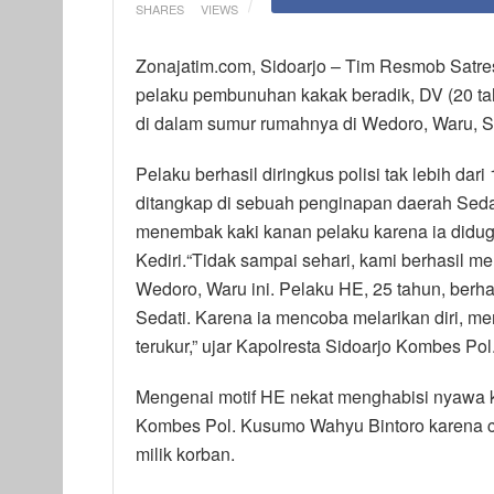
SHARES
VIEWS
Zonajatim.com, Sidoarjo – Tim Resmob Satre
pelaku pembunuhan kakak beradik, DV (20 ta
di dalam sumur rumahnya di Wedoro, Waru, Si
Pelaku berhasil diringkus polisi tak lebih da
ditangkap di sebuah penginapan daerah Sedat
menembak kaki kanan pelaku karena ia diduga 
Kediri.“Tidak sampai sehari, kami berhasil
Wedoro, Waru ini. Pelaku HE, 25 tahun, berha
Sedati. Karena ia mencoba melarikan diri, m
terukur,” ujar Kapolresta Sidoarjo Kombes Po
Mengenai motif HE nekat menghabisi nyawa ka
Kombes Pol. Kusumo Wahyu Bintoro karena c
milik korban.