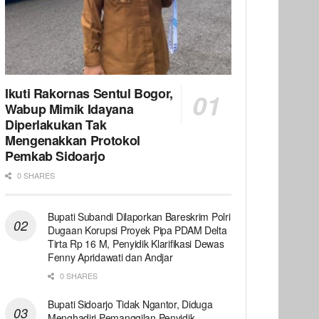
Ikuti Rakornas Sentul Bogor,
Wabup Mimik Idayana
Diperlakukan Tak
Mengenakkan Protokol
Pemkab Sidoarjo
0 SHARES
Bupati Subandi Dilaporkan Bareskrim Polri
Dugaan Korupsi Proyek Pipa PDAM Delta
Tirta Rp 16 M, Penyidik Klarifikasi Dewas
Fenny Apridawati dan Andjar
0 SHARES
Bupati Sidoarjo Tidak Ngantor, Diduga
Menghadiri Pemanggilan Penyidik