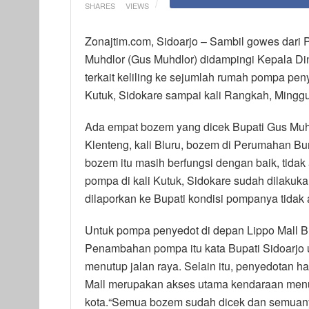
SHARES
VIEWS
Zonajtim.com, Sidoarjo – Sambil gowes dari
Muhdlor (Gus Muhdlor) didampingi Kepala D
terkait keliling ke sejumlah rumah pompa pen
Kutuk, Sidokare sampai kali Rangkah, Minggu
Ada empat bozem yang dicek Bupati Gus Muhd
Klenteng, kali Bluru, bozem di Perumahan B
bozem itu masih berfungsi dengan baik, tid
pompa di kali Kutuk, Sidokare sudah dilak
dilaporkan ke Bupati kondisi pompanya tidak
Untuk pompa penyedot di depan Lippo Mall Bu
Penambahan pompa itu kata Bupati Sidoarjo
menutup jalan raya. Selain itu, penyedotan h
Mall merupakan akses utama kendaraan menuj
kota.“Semua bozem sudah dicek dan semuanya 