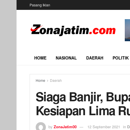
Pasang Iklan
HOME
NASIONAL
DAERAH
POLITIK
Home
Daerah
Siaga Banjir, Bup
Kesiapan Lima R
by
ZonaJatim00
12 September 2021
in
D