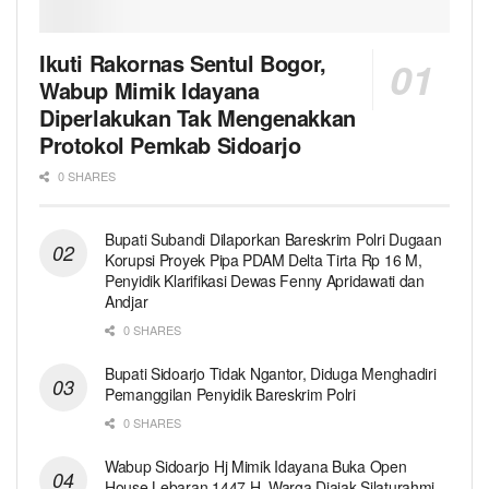
Ikuti Rakornas Sentul Bogor,
Wabup Mimik Idayana
Diperlakukan Tak Mengenakkan
Protokol Pemkab Sidoarjo
0 SHARES
Bupati Subandi Dilaporkan Bareskrim Polri Dugaan
Korupsi Proyek Pipa PDAM Delta Tirta Rp 16 M,
Penyidik Klarifikasi Dewas Fenny Apridawati dan
Andjar
0 SHARES
Bupati Sidoarjo Tidak Ngantor, Diduga Menghadiri
Pemanggilan Penyidik Bareskrim Polri
0 SHARES
Wabup Sidoarjo Hj Mimik Idayana Buka Open
House Lebaran 1447 H, Warga Diajak Silaturahmi