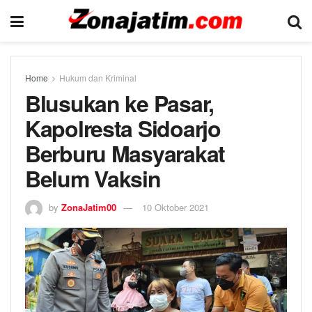
Home
Hukum dan Kriminal
Blusukan ke Pasar,
Kapolresta Sidoarjo
Berburu Masyarakat
Belum Vaksin
by
ZonaJatim00
10 Oktober 2021