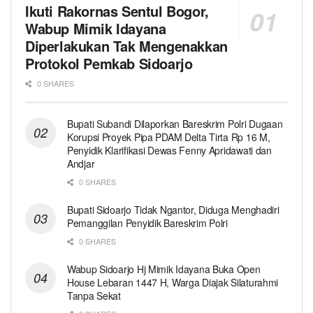
Ikuti Rakornas Sentul Bogor,
Wabup Mimik Idayana
Diperlakukan Tak Mengenakkan
Protokol Pemkab Sidoarjo
0 SHARES
Bupati Subandi Dilaporkan Bareskrim Polri Dugaan
Korupsi Proyek Pipa PDAM Delta Tirta Rp 16 M,
Penyidik Klarifikasi Dewas Fenny Apridawati dan
Andjar
0 SHARES
Bupati Sidoarjo Tidak Ngantor, Diduga Menghadiri
Pemanggilan Penyidik Bareskrim Polri
0 SHARES
Wabup Sidoarjo Hj Mimik Idayana Buka Open
House Lebaran 1447 H, Warga Diajak Silaturahmi
Tanpa Sekat