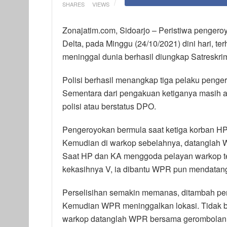
SHARES
VIEWS
Zonajatim.com, Sidoarjo – Peristiwa penge
Delta, pada Minggu (24/10/2021) dini hari, t
meninggal dunia berhasil diungkap Satreskrim
Polisi berhasil menangkap tiga pelaku peng
Sementara dari pengakuan ketiganya masih ad
polisi atau berstatus DPO.
Pengeroyokan bermula saat ketiga korban HP
Kemudian di warkop sebelahnya, datanglah W
Saat HP dan KA menggoda pelayan warkop t
kekasihnya V, ia dibantu WPR pun mendatangi
Perselisihan semakin memanas, ditambah pe
Kemudian WPR meninggalkan lokasi. Tidak b
warkop datanglah WPR bersama gerombolann