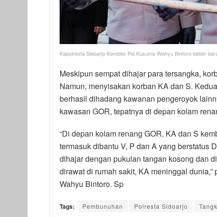
Kapolresta Sidoarjo Kombes Pol Kusumo Wahyu Bintoro beber bara
Meskipun sempat dihajar para tersangka, kor
Namun, menyisakan korban KA dan S. Keduan
berhasil dihadang kawanan pengeroyok lainn
kawasan GOR, tepatnya di depan kolam ren
“Di depan kolam renang GOR, KA dan S kemb
termasuk dibantu V, P dan A yang berstatus 
dihajar dengan pukulan tangan kosong dan di
dirawat di rumah sakit, KA meninggal dunia,
Wahyu Bintoro. Sp
Tags:
Pembunuhan
Polresta Sidoarjo
Tangk