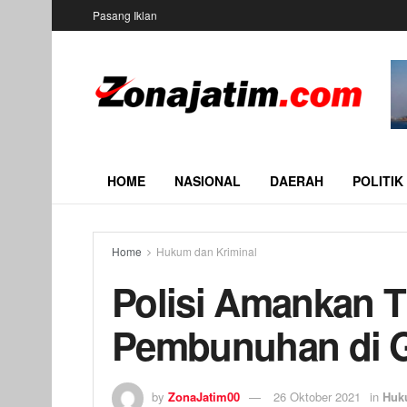
Pasang Iklan
HOME
NASIONAL
DAERAH
POLITIK
Home
Hukum dan Kriminal
Polisi Amankan T
Pembunuhan di G
by
ZonaJatim00
26 Oktober 2021
in
Huk