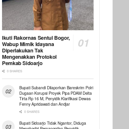
Ikuti Rakornas Sentul Bogor,
Wabup Mimik Idayana
Diperlakukan Tak
Mengenakkan Protokol
Pemkab Sidoarjo
0 SHARES
Bupati Subandi Dilaporkan Bareskrim Polri
Dugaan Korupsi Proyek Pipa PDAM Delta
Tirta Rp 16 M, Penyidik Klarifikasi Dewas
Fenny Apridawati dan Andjar
0 SHARES
Bupati Sidoarjo Tidak Ngantor, Diduga
Menghadiri Pemanggilan Penyidik