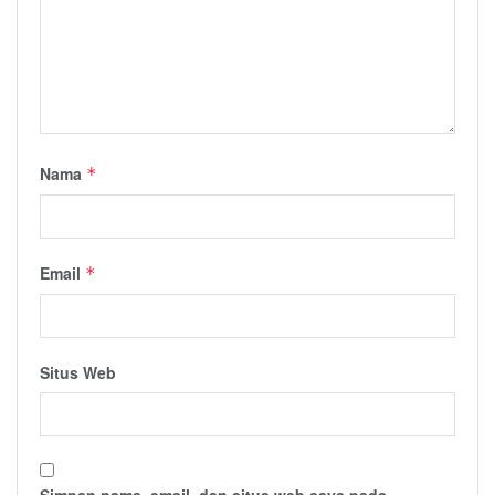
Nama
*
Email
*
Situs Web
Simpan nama, email, dan situs web saya pada