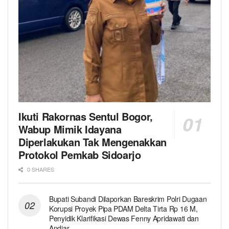
Ikuti Rakornas Sentul Bogor,
Wabup Mimik Idayana
Diperlakukan Tak Mengenakkan
Protokol Pemkab Sidoarjo
0 SHARES
Bupati Subandi Dilaporkan Bareskrim Polri Dugaan
Korupsi Proyek Pipa PDAM Delta Tirta Rp 16 M,
Penyidik Klarifikasi Dewas Fenny Apridawati dan
Andjar