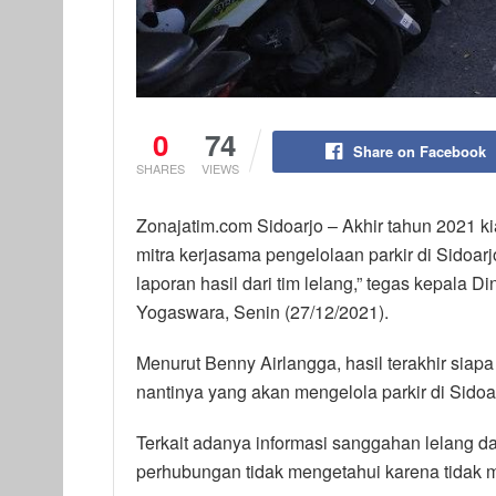
0
74
Share on Facebook
SHARES
VIEWS
Zonajatim.com Sidoarjo – Akhir tahun 2021 ki
mitra kerjasama pengelolaan parkir di Sidoa
laporan hasil dari tim lelang,” tegas kepala
Yogaswara, Senin (27/12/2021).
Menurut Benny Airlangga, hasil terakhir siap
nantinya yang akan mengelola parkir di Sidoa
Terkait adanya informasi sanggahan lelang dar
perhubungan tidak mengetahui karena tidak me