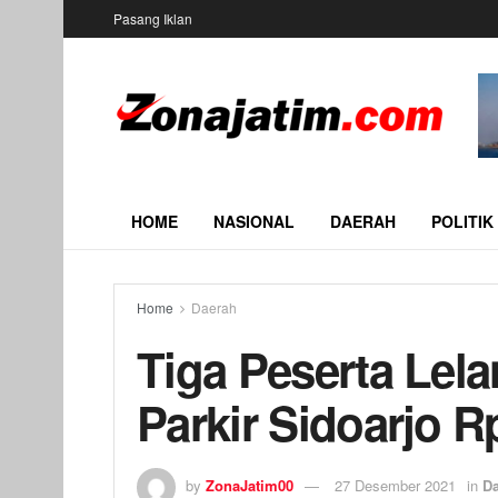
Pasang Iklan
HOME
NASIONAL
DAERAH
POLITIK
Home
Daerah
Tiga Peserta Lela
Parkir Sidoarjo Rp
by
ZonaJatim00
27 Desember 2021
in
D