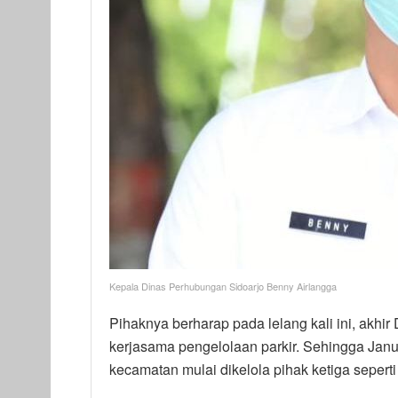
Kepala Dinas Perhubungan Sidoarjo Benny Airlangga
Pihaknya berharap pada lelang kali ini, akh
kerjasama pengelolaan parkir. Sehingga Januar
kecamatan mulai dikelola pihak ketiga sepert