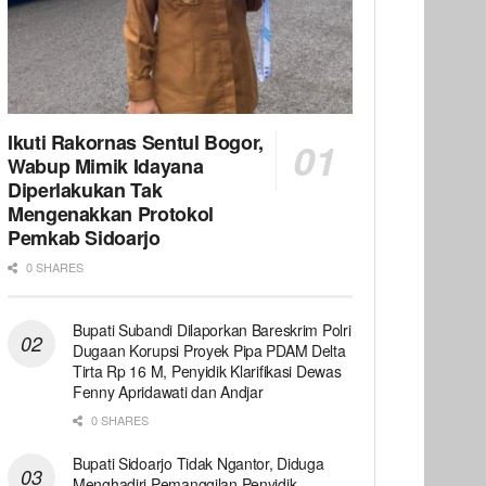
Ikuti Rakornas Sentul Bogor,
Wabup Mimik Idayana
Diperlakukan Tak
Mengenakkan Protokol
Pemkab Sidoarjo
0 SHARES
Bupati Subandi Dilaporkan Bareskrim Polri
Dugaan Korupsi Proyek Pipa PDAM Delta
Tirta Rp 16 M, Penyidik Klarifikasi Dewas
Fenny Apridawati dan Andjar
0 SHARES
Bupati Sidoarjo Tidak Ngantor, Diduga
Menghadiri Pemanggilan Penyidik