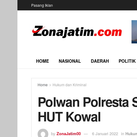
Pasang Iklan
HOME
NASIONAL
DAERAH
POLITIK
Home
Hukum dan Kriminal
Polwan Polresta S
HUT Kowal
by
ZonaJatim00
6 Januari 2022
in
Hukum