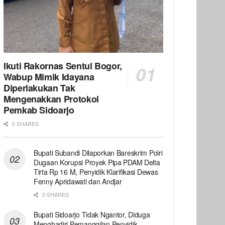
Ikuti Rakornas Sentul Bogor,
Wabup Mimik Idayana
Diperlakukan Tak
Mengenakkan Protokol
Pemkab Sidoarjo
0 SHARES
Bupati Subandi Dilaporkan Bareskrim Polri
Dugaan Korupsi Proyek Pipa PDAM Delta
Tirta Rp 16 M, Penyidik Klarifikasi Dewas
Fenny Apridawati dan Andjar
0 SHARES
Bupati Sidoarjo Tidak Ngantor, Diduga
Menghadiri Pemanggilan Penyidik