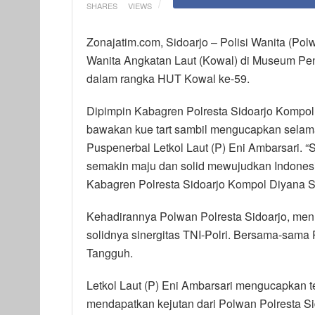
SHARES
VIEWS
Zonajatim.com, Sidoarjo – Polisi Wanita (Pol
Wanita Angkatan Laut (Kowal) di Museum Pen
dalam rangka HUT Kowal ke-59.
Dipimpin Kabagren Polresta Sidoarjo Kompol 
bawakan kue tart sambil mengucapkan selamat
Puspenerbal Letkol Laut (P) Eni Ambarsari.
semakin maju dan solid mewujudkan Indonesia
Kabagren Polresta Sidoarjo Kompol Diyana Su
Kehadirannya Polwan Polresta Sidoarjo, me
solidnya sinergitas TNI-Polri. Bersama-sama
Tangguh.
Letkol Laut (P) Eni Ambarsari mengucapkan t
mendapatkan kejutan dari Polwan Polresta Sid