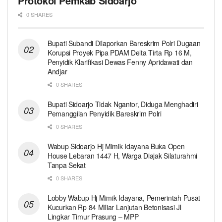
Protokol Pemkab Sidoarjo
0 SHARES
Bupati Subandi Dilaporkan Bareskrim Polri Dugaan
Korupsi Proyek Pipa PDAM Delta Tirta Rp 16 M,
Penyidik Klarifikasi Dewas Fenny Apridawati dan
Andjar
0 SHARES
Bupati Sidoarjo Tidak Ngantor, Diduga Menghadiri
Pemanggilan Penyidik Bareskrim Polri
0 SHARES
Wabup Sidoarjo Hj Mimik Idayana Buka Open
House Lebaran 1447 H, Warga Diajak Silaturahmi
Tanpa Sekat
0 SHARES
Lobby Wabup Hj Mimik Idayana, Pemerintah Pusat
Kucurkan Rp 84 Miliar Lanjutan Betonisasi Jl
Lingkar Timur Prasung – MPP