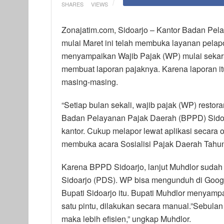
SHARES
VIEWS
Zonajatim.com, Sidoarjo – Kantor Badan Pe
mulai Maret ini telah membuka layanan pelap
menyampaikan Wajib Pajak (WP) mulai sekara
membuat laporan pajaknya. Karena laporan it
masing-masing.
“Setiap bulan sekali, wajib pajak (WP) restor
Badan Pelayanan Pajak Daerah (BPPD) Sidoarj
kantor. Cukup melapor lewat aplikasi secara 
membuka acara Sosialisi Pajak Daerah Tahun 
Karena BPPD Sidoarjo, lanjut Muhdlor sudah
Sidoarjo (PDS). WP bisa mengunduh di Google
Bupati Sidoarjo itu. Bupati Muhdlor menyamp
satu pintu, dilakukan secara manual.”Sebulan 
maka lebih efisien,” ungkap Muhdlor.