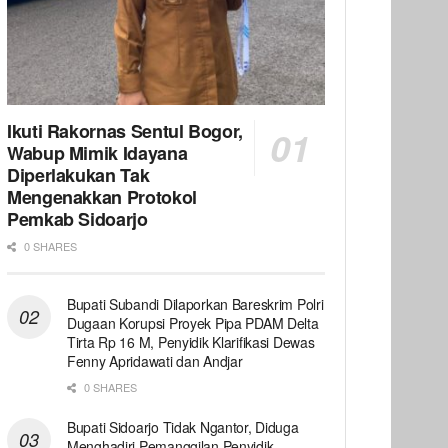
Ikuti Rakornas Sentul Bogor,
Wabup Mimik Idayana
Diperlakukan Tak
Mengenakkan Protokol
Pemkab Sidoarjo
0 SHARES
Bupati Subandi Dilaporkan Bareskrim Polri
Dugaan Korupsi Proyek Pipa PDAM Delta
Tirta Rp 16 M, Penyidik Klarifikasi Dewas
Fenny Apridawati dan Andjar
0 SHARES
Bupati Sidoarjo Tidak Ngantor, Diduga
Menghadiri Pemanggilan Penyidik