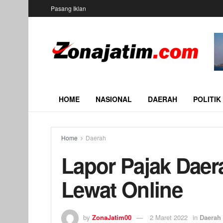
Pasang Iklan
HOME
NASIONAL
DAERAH
POLITIK
Home
Daerah
Lapor Pajak Daer
Lewat Online
by
ZonaJatim00
2 Maret 2022
in
Daerah