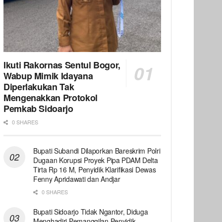
Ikuti Rakornas Sentul Bogor,
Wabup Mimik Idayana
Diperlakukan Tak
Mengenakkan Protokol
Pemkab Sidoarjo
0 SHARES
Bupati Subandi Dilaporkan Bareskrim Polri
Dugaan Korupsi Proyek Pipa PDAM Delta
Tirta Rp 16 M, Penyidik Klarifikasi Dewas
Fenny Apridawati dan Andjar
0 SHARES
Bupati Sidoarjo Tidak Ngantor, Diduga
Menghadiri Pemanggilan Penyidik