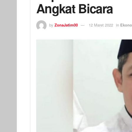
Angkat Bicara
by
ZonaJatim00
12 Maret 2022
in
Ekono