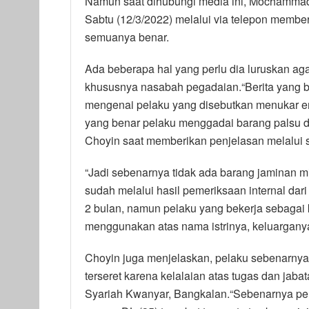
Namun saat dihubungi media ini, Mochammad
Sabtu (12/3/2022) melalui via telepon member
semuanya benar.
Ada beberapa hal yang perlu dia luruskan agar
khususnya nasabah pegadaian.“Berita yang b
mengenai pelaku yang disebutkan menukar e
yang benar pelaku menggadai barang palsu d
Choyin saat memberikan penjelasan melalui s
“Jadi sebenarnya tidak ada barang jaminan mil
sudah melalui hasil pemeriksaan internal da
2 bulan, namun pelaku yang bekerja sebagai
menggunakan atas nama istrinya, keluargany
Choyin juga menjelaskan, pelaku sebenarnya 
terseret karena kelalaian atas tugas dan jaba
Syariah Kwanyar, Bangkalan.“Sebenarnya pela