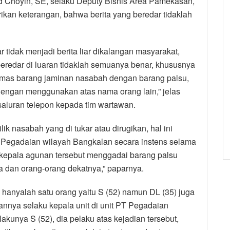
 Choyin, SE, selaku Deputy Bisnis Area Pamekasan,
ikan keterangan, bahwa berita yang beredar tidaklah
 tidak menjadi berita liar dikalangan masyarakat,
eredar di luaran tidaklah semuanya benar, khususnya
mas barang jaminan nasabah dengan barang palsu,
engan menggunakan atas nama orang lain,” jelas
aluran telepon kepada tim wartawan.
ik nasabah yang di tukar atau dirugikan, hal ini
ri Pegadaian wilayah Bangkalan secara instens selama
 kepala agunan tersebut menggadai barang palsu
a dan orang-orang dekatnya,” paparnya.
hanyalah satu orang yaitu S (52) namun DL (35) juga
tannya selaku kepala unit di unit PT Pegadaian
kunya S (52), dia pelaku atas kejadian tersebut,