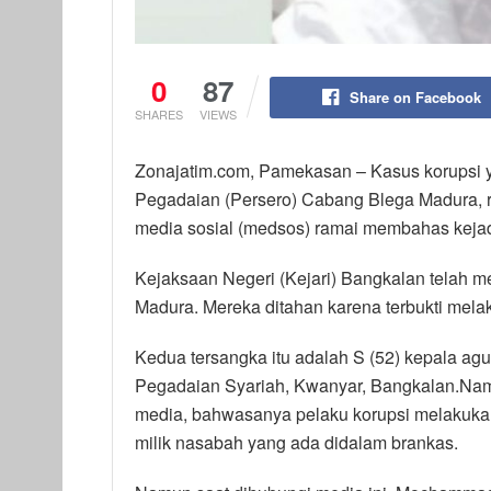
0
87
Share on Facebook
SHARES
VIEWS
Zonajatim.com, Pamekasan – Kasus korupsi 
Pegadaian (Persero) Cabang Blega Madura, r
media sosial (medsos) ramai membahas kejad
Kejaksaan Negeri (Kejari) Bangkalan telah
Madura. Mereka ditahan karena terbukti melak
Kedua tersangka itu adalah S (52) kepala agu
Pegadaian Syariah, Kwanyar, Bangkalan.Namun
media, bahwasanya pelaku korupsi melakuka
milik nasabah yang ada didalam brankas.