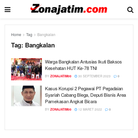
Home
Tag
Bangkalan
Tag:
Bangkalan
Warga Bangkalan Antusias Ikuti Baksos
Kesehatan HUT Ke-78 TNI
BY
ZONAJATIM00
30 SEPTEMBER 2023
0
Kasus Korupsi 2 Pegawai PT Pegadaian
Syariah Cabang Blega, Deputi Bisnis Area
Pamekasan Angkat Bicara
BY
ZONAJATIM00
12 MARET 2022
0