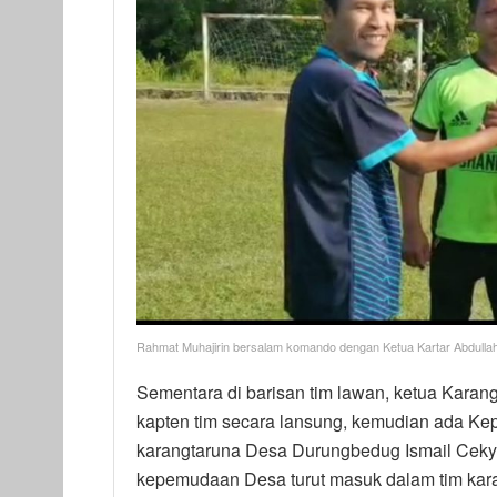
Rahmat Muhajirin bersalam komando dengan Ketua Kartar Abdulla
Sementara di barisan tim lawan, ketua Karan
kapten tim secara lansung, kemudian ada Ke
karangtaruna Desa Durungbedug Ismail Ceky 
kepemudaan Desa turut masuk dalam tim kar