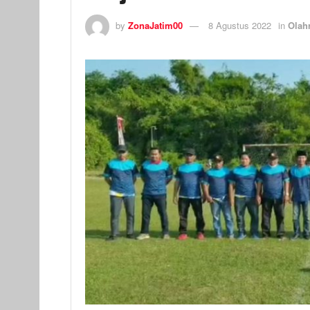
by
ZonaJatim00
8 Agustus 2022
in
Olah