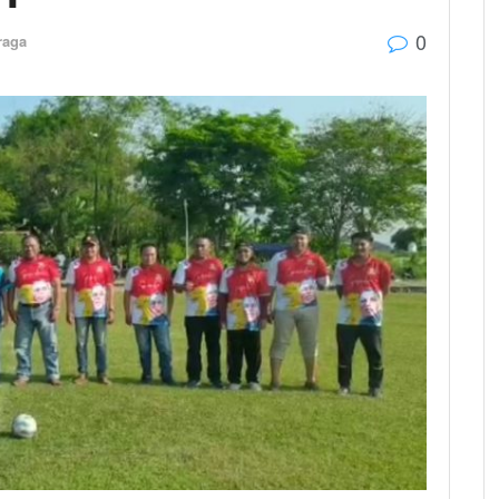
0
raga