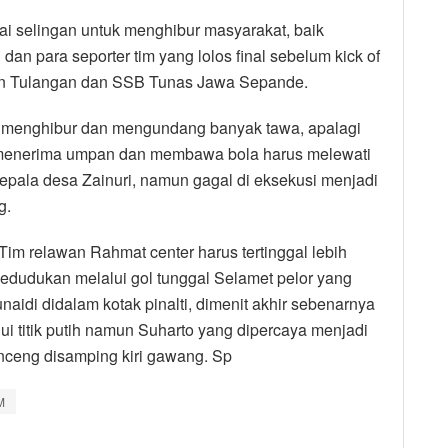
i selingan untuk menghibur masyarakat, baik
an para seporter tim yang lolos final sebelum kick of
an Tulangan dan SSB Tunas Jawa Sepande.
k, menghibur dan mengundang banyak tawa, apalagi
 menerima umpan dan membawa bola harus melewati
Kepala desa Zainuri, namun gagal di eksekusi menjadi
g.
im relawan Rahmat center harus tertinggal lebih
dudukan melalui gol tunggal Selamet pelor yang
di didalam kotak pinalti, dimenit akhir sebenarnya
 titik putih namun Suharto yang dipercaya menjadi
ceng disamping kiri gawang. Sp
M