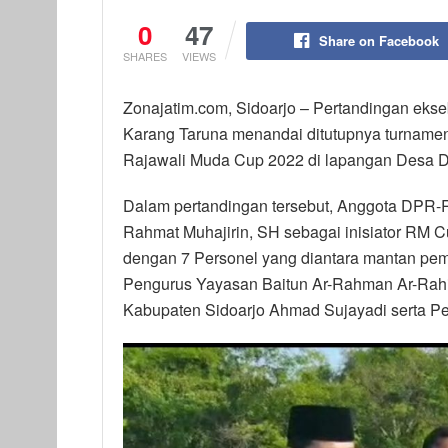
0
47
Share on Facebook
SHARES
VIEWS
Zonajatim.com, Sidoarjo – Pertandingan eks
Karang Taruna menandai ditutupnya turnamen 
Rajawali Muda Cup 2022 di lapangan Desa D
Dalam pertandingan tersebut, Anggota DPR-R
Rahmat Muhajirin, SH sebagai inisiator RM
dengan 7 Personel yang diantara mantan pema
Pengurus Yayasan Baitun Ar-Rahman Ar-Rahi
Kabupaten Sidoarjo Ahmad Sujayadi serta Pe