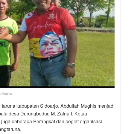
h Mughis
g taruna kabupaten Sidoarjo, Abdullah Mughis menjadi
pala desa Durungbedug M. Zainuri, Ketua
juga beberapa Perangkat dan pegiat organisasi
angtaruna.