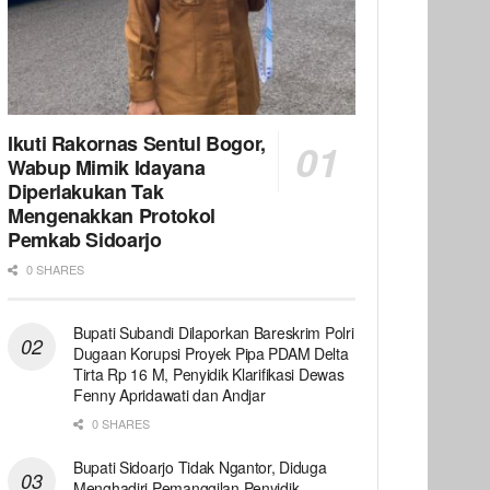
Ikuti Rakornas Sentul Bogor,
Wabup Mimik Idayana
Diperlakukan Tak
Mengenakkan Protokol
Pemkab Sidoarjo
0 SHARES
Bupati Subandi Dilaporkan Bareskrim Polri
Dugaan Korupsi Proyek Pipa PDAM Delta
Tirta Rp 16 M, Penyidik Klarifikasi Dewas
Fenny Apridawati dan Andjar
0 SHARES
Bupati Sidoarjo Tidak Ngantor, Diduga
Menghadiri Pemanggilan Penyidik