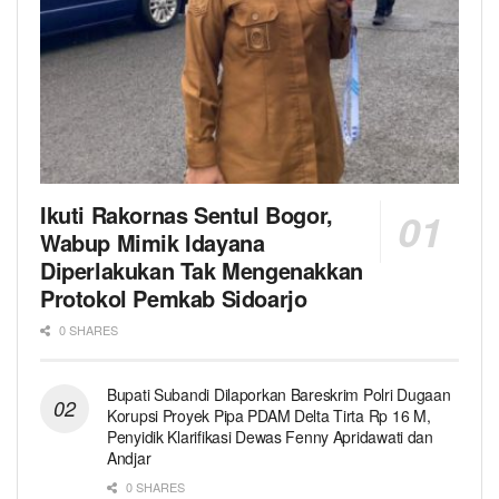
Ikuti Rakornas Sentul Bogor,
Wabup Mimik Idayana
Diperlakukan Tak Mengenakkan
Protokol Pemkab Sidoarjo
0 SHARES
Bupati Subandi Dilaporkan Bareskrim Polri Dugaan
Korupsi Proyek Pipa PDAM Delta Tirta Rp 16 M,
Penyidik Klarifikasi Dewas Fenny Apridawati dan
Andjar
0 SHARES