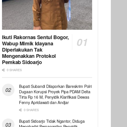
Ikuti Rakornas Sentul Bogor,
Wabup Mimik Idayana
Diperlakukan Tak
Mengenakkan Protokol
Pemkab Sidoarjo
0 SHARES
Bupati Subandi Dilaporkan Bareskrim Polri
Dugaan Korupsi Proyek Pipa PDAM Delta
Tirta Rp 16 M, Penyidik Klarifikasi Dewas
Fenny Apridawati dan Andjar
0 SHARES
Bupati Sidoarjo Tidak Ngantor, Diduga
Menghadiri Pemanggilan Penyidik