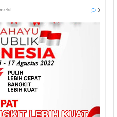
0
rtorial