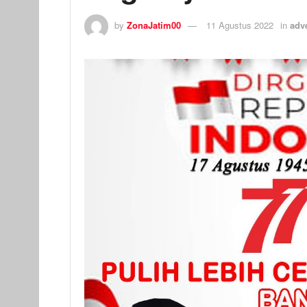
by
ZonaJatim00
11 Agustus 2022
in
adve