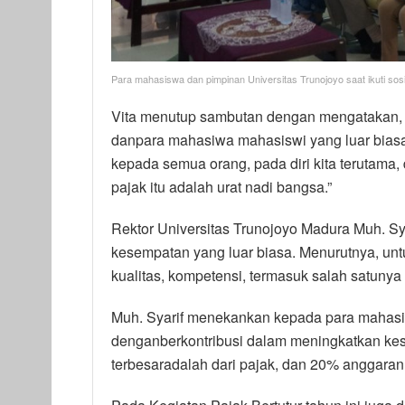
Para mahasiswa dan pimpinan Universitas Trunojoyo saat ikuti sosia
Vita menutup sambutan dengan mengatakan, 
danpara mahasiwa mahasiswi yang luar biasa,
kepada semua orang, pada diri kita terutama
pajak itu adalah urat nadi bangsa.”
Rektor Universitas Trunojoyo Madura Muh. S
kesempatan yang luar biasa. Menurutnya, un
kualitas, kompetensi, termasuk salah satuny
Muh. Syarif menekankan kepada para mahasi
denganberkontribusi dalam meningkatkan ke
terbesaradalah dari pajak, dan 20% anggaran