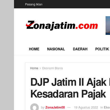
Pasang Iklan
HOME
NASIONAL
DAERAH
POLITIK
Home
Ekonomi Bisnis
DJP Jatim II Aja
Kesadaran Pajak
by
ZonaJatim00
19 Agustus 2022
in
Eko