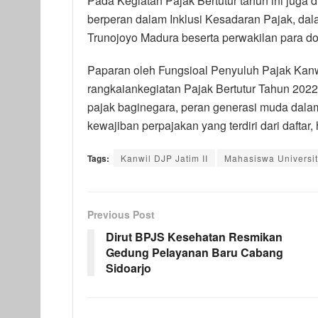
Pada Kegiatan Pajak Bertutur tahun ini juga
berperan dalam Inklusi Kesadaran Pajak, dal
Trunojoyo Madura beserta perwakilan para d
Paparan oleh Fungsioal Penyuluh Pajak Kan
rangkaiankegiatan Pajak Bertutur Tahun 2022
pajak baginegara, peran generasi muda dalam
kewajiban perpajakan yang terdiri dari daftar, 
Tags:
Kanwil DJP Jatim II
Mahasiswa Universit
Previous Post
Dirut BPJS Kesehatan Resmikan
Gedung Pelayanan Baru Cabang
Sidoarjo