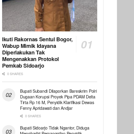
Ikuti Rakornas Sentul Bogor,
Wabup Mimik Idayana
Diperlakukan Tak
Mengenakkan Protokol
Pemkab Sidoarjo
0 SHARES
Bupati Subandi Dilaporkan Bareskrim Polri
Dugaan Korupsi Proyek Pipa PDAM Delta
Tirta Rp 16 M, Penyidik Klarifikasi Dewas
Fenny Apridawati dan Andjar
0 SHARES
Bupati Sidoarjo Tidak Ngantor, Diduga
Menghadiri Pemanggilan Penyidik